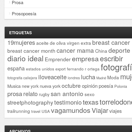
Prosa
Prosopoesía
ETIQUETAS
breast cancer
19mujeres
aceite de oliva virgen extra
cancer mama
deporte
breast cancer month
China
diario ideal
escribir
empresa
Emprender
fotograf
españa
estados unidos
fernando r ortega
export
muj
iloveaceite
lucha
Moda
fotografía callejera
londres
Madrid
octubre
opinión
poesía
Musica
nueva york
new york
Polonia
san antonio
prosa
relato
sexo
rugby
torrelodon
texas
testimonio
streetphotography
vagamundos
Viajar
viajes
trailrunning
USA
travel
ARCHIVOS