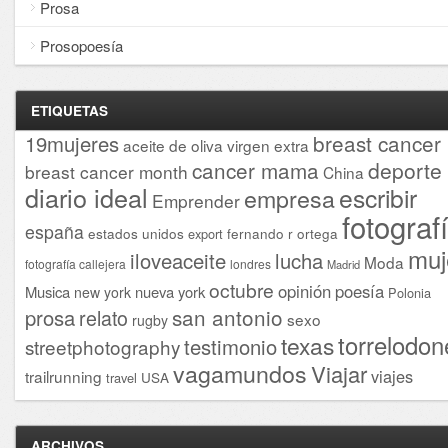
Prosa
Prosopoesía
ETIQUETAS
breast cancer
19mujeres
aceite de oliva virgen extra
cancer mama
deporte
breast cancer month
China
diario ideal
escribir
empresa
Emprender
fotograf
españa
estados unidos
fernando r ortega
export
muj
iloveaceite
lucha
Moda
fotografía callejera
londres
Madrid
octubre
opinión
poesía
Musica
nueva york
new york
Polonia
san antonio
prosa
relato
sexo
rugby
torrelodon
texas
testimonio
streetphotography
vagamundos
Viajar
viajes
trailrunning
USA
travel
ARCHIVOS