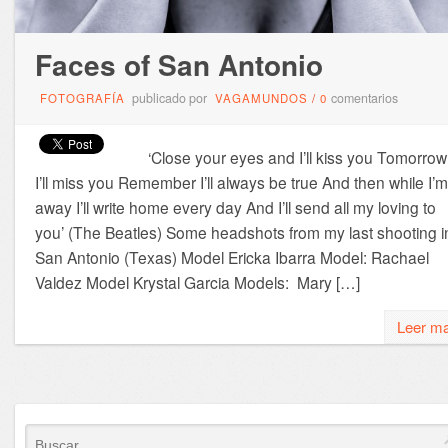
Faces of San Antonio
publicado por
comentarios
FOTOGRAFÍA
VAGAMUNDOS
/
0
‘Close your eyes and I’ll kiss you Tomorrow
I’ll miss you Remember I’ll always be true And then while I’m
away I’ll write home every day And I’ll send all my loving to
you’ (The Beatles) Some headshots from my last shooting i
San Antonio (Texas) Model Ericka Ibarra Model: Rachael
Valdez Model Krystal Garcia Models: Mary […]
Leer m