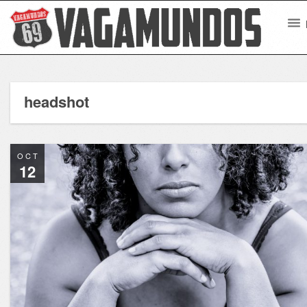
headshot
OCT
12