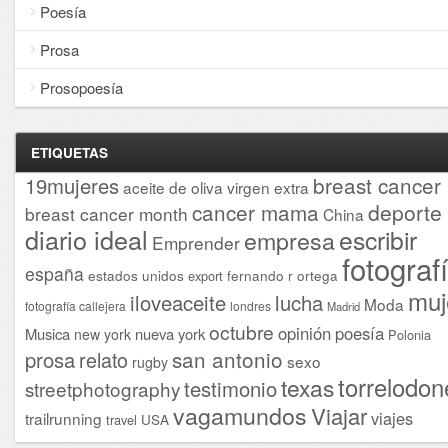
Poesía
Prosa
Prosopoesía
ETIQUETAS
breast cancer
19mujeres
aceite de oliva virgen extra
cancer mama
deporte
breast cancer month
China
diario ideal
escribir
empresa
Emprender
fotograf
españa
estados unidos
fernando r ortega
export
muj
iloveaceite
lucha
Moda
fotografía callejera
londres
Madrid
octubre
opinión
poesía
Musica
nueva york
new york
Polonia
san antonio
prosa
relato
sexo
rugby
torrelodon
texas
testimonio
streetphotography
vagamundos
Viajar
viajes
trailrunning
USA
travel