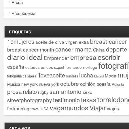
Prosa
Prosopoesía
ETIQUETAS
breast cancer
19mujeres
aceite de oliva virgen extra
cancer mama
deporte
breast cancer month
China
diario ideal
escribir
empresa
Emprender
fotograf
españa
estados unidos
fernando r ortega
export
muj
iloveaceite
lucha
Moda
fotografía callejera
londres
Madrid
octubre
opinión
poesía
Musica
nueva york
new york
Polonia
san antonio
prosa
relato
sexo
rugby
torrelodon
texas
testimonio
streetphotography
vagamundos
Viajar
viajes
trailrunning
USA
travel
ARCHIVOS