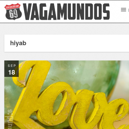
hiyab
SEP
18