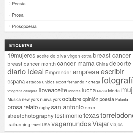
Poesía
Prosa
Prosopoesía
ETIQUETAS
breast cancer
19mujeres
aceite de oliva virgen extra
cancer mama
deporte
breast cancer month
China
diario ideal
escribir
empresa
Emprender
fotograf
españa
estados unidos
fernando r ortega
export
muj
iloveaceite
lucha
Moda
fotografía callejera
londres
Madrid
octubre
opinión
poesía
Musica
nueva york
new york
Polonia
san antonio
prosa
relato
sexo
rugby
torrelodon
texas
testimonio
streetphotography
vagamundos
Viajar
viajes
trailrunning
USA
travel