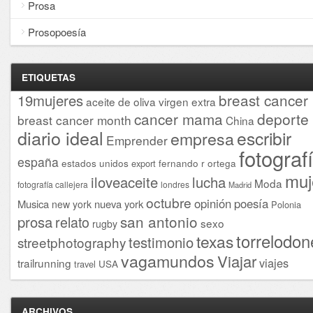
Prosa
Prosopoesía
ETIQUETAS
breast cancer
19mujeres
aceite de oliva virgen extra
cancer mama
deporte
breast cancer month
China
diario ideal
escribir
empresa
Emprender
fotograf
españa
estados unidos
fernando r ortega
export
muj
iloveaceite
lucha
Moda
fotografía callejera
londres
Madrid
octubre
opinión
poesía
Musica
nueva york
new york
Polonia
san antonio
prosa
relato
sexo
rugby
torrelodon
texas
testimonio
streetphotography
vagamundos
Viajar
viajes
trailrunning
USA
travel
ARCHIVOS