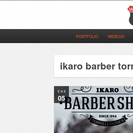
PORTFOLIO
WEBLOG
ikaro barber to
ENE
05