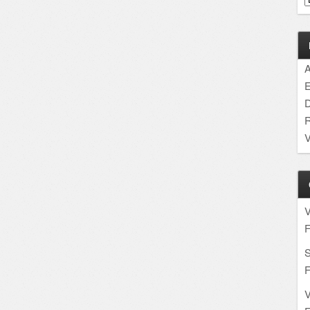
A
E
D
R
V
F
S
F