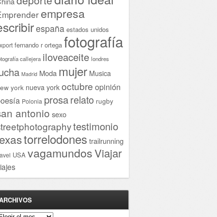
hina
empresa
Emprender
escribir
españa
estados unidos
fotografía
fernando r ortega
xport
iloveaceite
otografía callejera
londres
mujer
lucha
Moda
Musica
Madrid
octubre
opinión
ew york
nueva york
prosa
relato
oesía
rugby
Polonia
san antonio
sexo
testimonio
streetphotography
torrelodones
texas
trailrunning
vagamundos
Viajar
USA
ravel
iajes
ARCHIVOS
rchivos