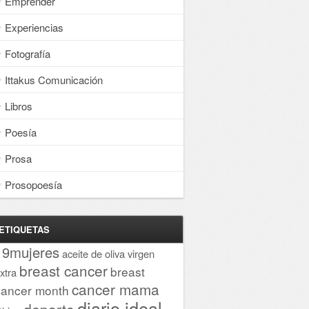
Emprender
Experiencias
Fotografía
Ittakus Comunicación
Libros
Poesía
Prosa
Prosopoesía
ETIQUETAS
19mujeres
aceite de oliva virgen
breast cancer
breast
xtra
cancer mama
cancer month
diario ideal
deporte