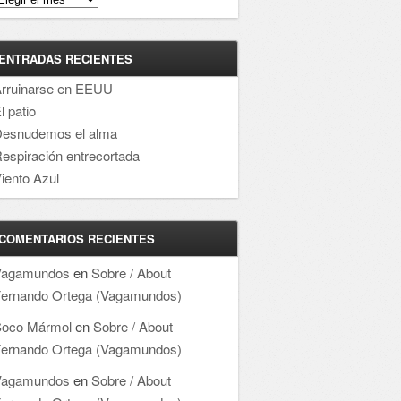
ENTRADAS RECIENTES
rruinarse en EEUU
l patio
esnudemos el alma
espiración entrecortada
iento Azul
COMENTARIOS RECIENTES
Vagamundos
en
Sobre / About
ernando Ortega (Vagamundos)
oco Mármol
en
Sobre / About
ernando Ortega (Vagamundos)
Vagamundos
en
Sobre / About