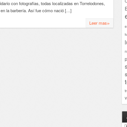
C
lidario con fotografías, todas localizadas en Torrelodones,
en la barbería. Así fue cómo nació […]
»
Leer mas
e
f
n
p
t
v
A