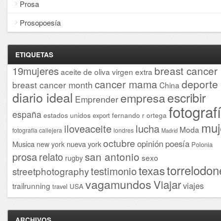
Prosa
Prosopoesía
ETIQUETAS
breast cancer
19mujeres
aceite de oliva virgen extra
cancer mama
deporte
breast cancer month
China
diario ideal
escribir
empresa
Emprender
fotograf
españa
estados unidos
fernando r ortega
export
muj
iloveaceite
lucha
Moda
fotografía callejera
londres
Madrid
octubre
opinión
poesía
Musica
nueva york
new york
Polonia
san antonio
prosa
relato
sexo
rugby
torrelodon
texas
testimonio
streetphotography
vagamundos
Viajar
viajes
trailrunning
USA
travel
ARCHIVOS