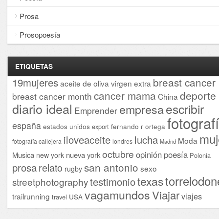
Prosa
Prosopoesía
ETIQUETAS
breast cancer
19mujeres
aceite de oliva virgen extra
cancer mama
deporte
breast cancer month
China
diario ideal
escribir
empresa
Emprender
fotograf
españa
estados unidos
fernando r ortega
export
muj
iloveaceite
lucha
Moda
fotografía callejera
londres
Madrid
octubre
opinión
poesía
Musica
nueva york
new york
Polonia
san antonio
prosa
relato
sexo
rugby
torrelodon
texas
testimonio
streetphotography
vagamundos
Viajar
viajes
trailrunning
USA
travel