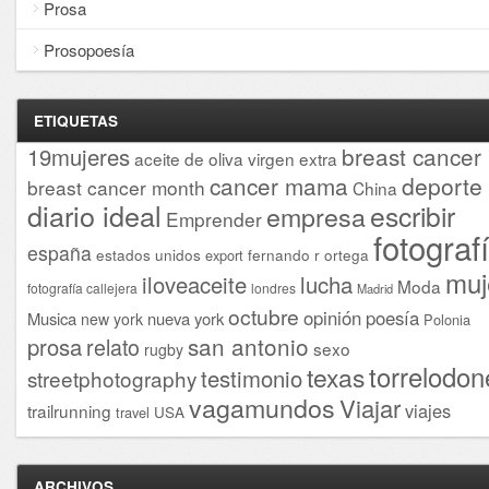
Prosa
Prosopoesía
ETIQUETAS
breast cancer
19mujeres
aceite de oliva virgen extra
cancer mama
deporte
breast cancer month
China
diario ideal
escribir
empresa
Emprender
fotograf
españa
estados unidos
fernando r ortega
export
muj
iloveaceite
lucha
Moda
fotografía callejera
londres
Madrid
octubre
opinión
poesía
Musica
nueva york
new york
Polonia
san antonio
prosa
relato
sexo
rugby
torrelodon
texas
testimonio
streetphotography
vagamundos
Viajar
viajes
trailrunning
USA
travel
ARCHIVOS