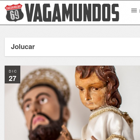
Jolucar
DIC
27