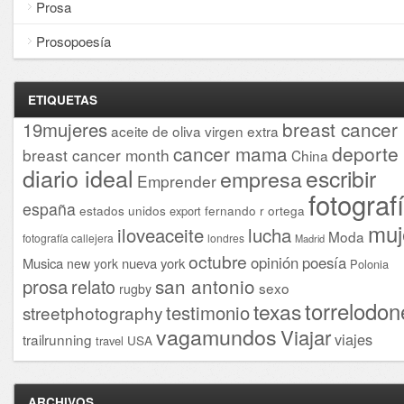
Prosa
Prosopoesía
ETIQUETAS
breast cancer
19mujeres
aceite de oliva virgen extra
cancer mama
deporte
breast cancer month
China
diario ideal
escribir
empresa
Emprender
fotograf
españa
estados unidos
fernando r ortega
export
muj
iloveaceite
lucha
Moda
fotografía callejera
londres
Madrid
octubre
opinión
poesía
Musica
nueva york
new york
Polonia
san antonio
prosa
relato
sexo
rugby
torrelodon
texas
testimonio
streetphotography
vagamundos
Viajar
viajes
trailrunning
USA
travel
ARCHIVOS