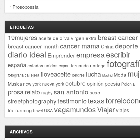
Prosopoesía
ETIQUETAS
breast cancer
19mujeres
aceite de oliva virgen extra
cancer mama
deporte
breast cancer month
China
diario ideal
escribir
empresa
Emprender
fotograf
españa
estados unidos
fernando r ortega
export
muj
iloveaceite
lucha
Moda
fotografía callejera
londres
Madrid
octubre
opinión
poesía
Musica
nueva york
new york
Polonia
san antonio
prosa
relato
sexo
rugby
torrelodon
texas
testimonio
streetphotography
vagamundos
Viajar
viajes
trailrunning
USA
travel
ARCHIVOS