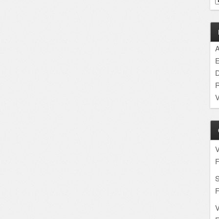
A
E
D
R
V
F
S
F