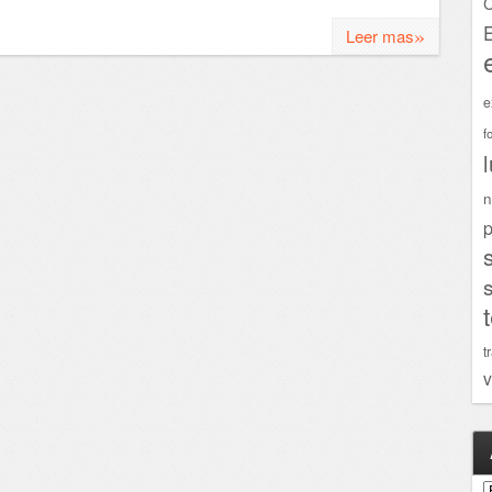
C
»
Leer mas
e
f
n
p
t
v
A