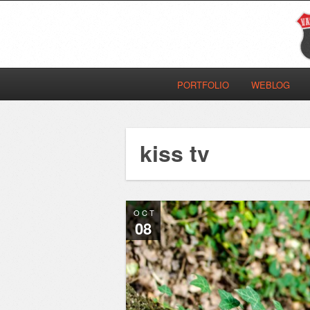
PORTFOLIO
WEBLOG
kiss tv
OCT
08