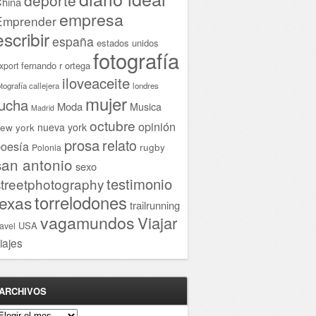
hina
empresa
Emprender
escribir
españa
estados unidos
fotografía
fernando r ortega
xport
iloveaceite
otografía callejera
londres
mujer
lucha
Moda
Musica
Madrid
octubre
opinión
ew york
nueva york
prosa
relato
oesía
rugby
Polonia
san antonio
sexo
testimonio
streetphotography
torrelodones
texas
trailrunning
vagamundos
Viajar
USA
ravel
iajes
ARCHIVOS
rchivos