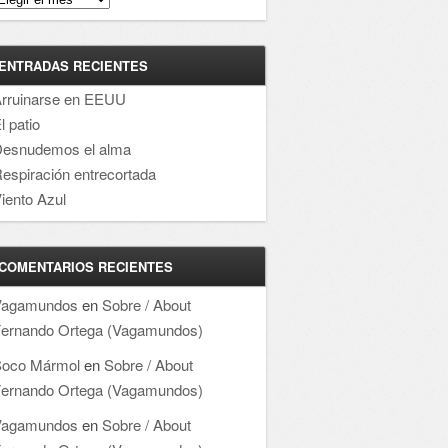
ENTRADAS RECIENTES
rruinarse en EEUU
l patio
esnudemos el alma
espiración entrecortada
iento Azul
COMENTARIOS RECIENTES
Vagamundos
en
Sobre / About
ernando Ortega (Vagamundos)
oco Mármol
en
Sobre / About
ernando Ortega (Vagamundos)
Vagamundos
en
Sobre / About