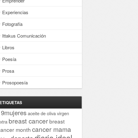
Emprender
Experiencias
Fotografía
Ittakus Comunicación
Libros
Poesía
Prosa
Prosopoesía
ETIQUETAS
19mujeres
aceite de oliva virgen
breast cancer
breast
xtra
cancer mama
cancer month
diario ideal
deporte