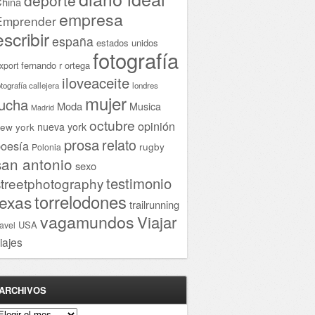
hina
empresa
Emprender
escribir
españa
estados unidos
fotografía
fernando r ortega
xport
iloveaceite
otografía callejera
londres
mujer
lucha
Moda
Musica
Madrid
octubre
opinión
ew york
nueva york
prosa
relato
oesía
rugby
Polonia
san antonio
sexo
testimonio
streetphotography
torrelodones
texas
trailrunning
vagamundos
Viajar
USA
ravel
iajes
ARCHIVOS
rchivos