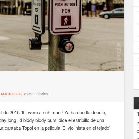
comentarios
GAMUNDOS
/
2
 de 2015 ‘If I were a rich man / Ya ha deedle deedle,
y long I’d biddy biddy bum’ dice el estribillo de una
e
cantaba Topol en la pelicula ‘El violinista en el tejado’