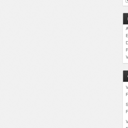
A
E
D
R
V
F
S
F