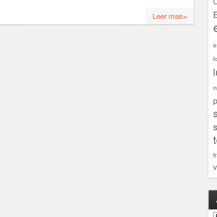
C
»
Leer mas
e
f
n
p
t
v
A