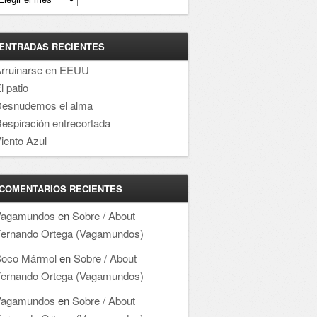
ENTRADAS RECIENTES
rruinarse en EEUU
l patio
esnudemos el alma
espiración entrecortada
iento Azul
COMENTARIOS RECIENTES
Vagamundos
en
Sobre / About
ernando Ortega (Vagamundos)
oco Mármol
en
Sobre / About
ernando Ortega (Vagamundos)
Vagamundos
en
Sobre / About