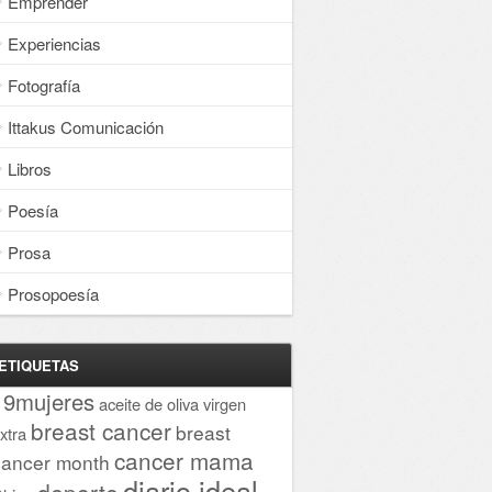
Emprender
Experiencias
Fotografía
Ittakus Comunicación
Libros
Poesía
Prosa
Prosopoesía
ETIQUETAS
19mujeres
aceite de oliva virgen
breast cancer
breast
xtra
cancer mama
cancer month
diario ideal
deporte