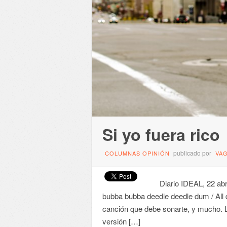
Si yo fuera rico
publicado por
COLUMNAS OPINIÓN
VA
Diario IDEAL, 22 abril
bubba bubba deedle deedle dum / All da
canción que debe sonarte, y mucho. La 
versión […]