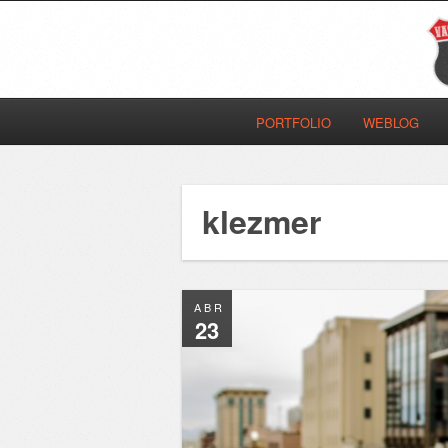
PORTFOLIO
WEBLOG
klezmer
ABR
23