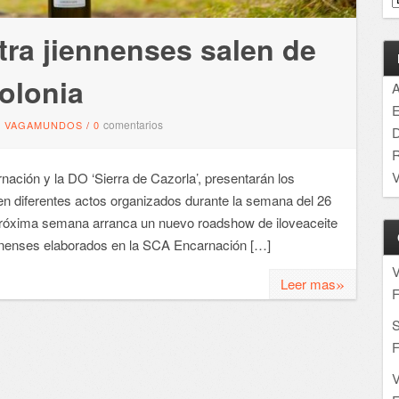
tra jiennenses salen de
olonia
A
E
comentarios
VAGAMUNDOS
/
0
D
R
V
nación y la DO ‘Sierra de Cazorla’, presentarán los
n diferentes actos organizados durante la semana del 26
 próxima semana arranca un nuevo roadshow de iloveaceite
iennenses elaborados en la SCA Encarnación […]
»
Leer mas
F
S
F