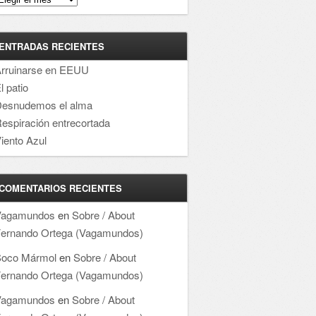
ENTRADAS RECIENTES
rruinarse en EEUU
l patio
esnudemos el alma
espiración entrecortada
iento Azul
COMENTARIOS RECIENTES
Vagamundos
en
Sobre / About
ernando Ortega (Vagamundos)
oco Mármol
en
Sobre / About
ernando Ortega (Vagamundos)
Vagamundos
en
Sobre / About