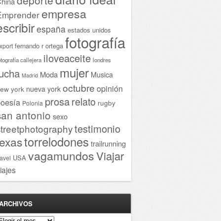
hina
empresa
Emprender
escribir
españa
estados unidos
fotografía
fernando r ortega
xport
iloveaceite
otografía callejera
londres
mujer
lucha
Moda
Musica
Madrid
octubre
opinión
ew york
nueva york
prosa
relato
oesía
rugby
Polonia
san antonio
sexo
testimonio
streetphotography
torrelodones
texas
trailrunning
vagamundos
Viajar
USA
ravel
iajes
ARCHIVOS
rchivos