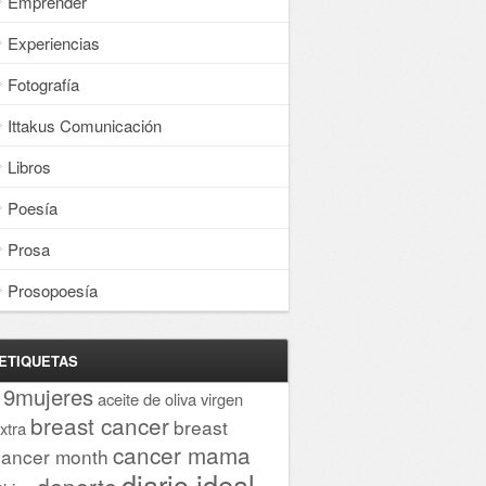
Emprender
Experiencias
Fotografía
Ittakus Comunicación
Libros
Poesía
Prosa
Prosopoesía
ETIQUETAS
19mujeres
aceite de oliva virgen
breast cancer
breast
xtra
cancer mama
cancer month
diario ideal
deporte