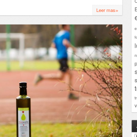
C
»
Leer mas
e
f
n
p
t
v
A