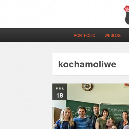
PORTFOLIO
WEBLOG
kochamoliwe
FEB
18