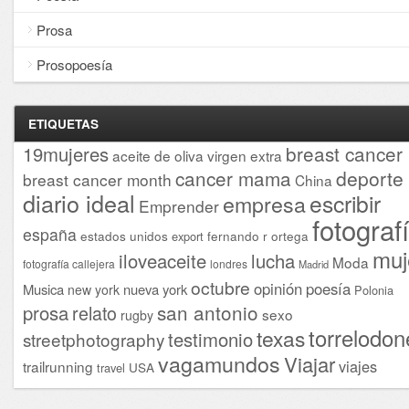
Prosa
Prosopoesía
ETIQUETAS
breast cancer
19mujeres
aceite de oliva virgen extra
cancer mama
deporte
breast cancer month
China
diario ideal
escribir
empresa
Emprender
fotograf
españa
estados unidos
fernando r ortega
export
muj
iloveaceite
lucha
Moda
fotografía callejera
londres
Madrid
octubre
opinión
poesía
Musica
nueva york
new york
Polonia
san antonio
prosa
relato
sexo
rugby
torrelodon
texas
testimonio
streetphotography
vagamundos
Viajar
viajes
trailrunning
USA
travel