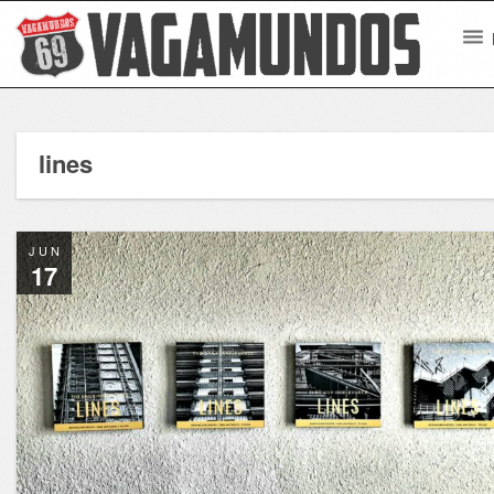
lines
JUN
17