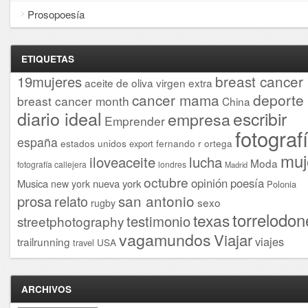
Prosopoesía
ETIQUETAS
breast cancer
19mujeres
aceite de oliva virgen extra
cancer mama
deporte
breast cancer month
China
diario ideal
escribir
empresa
Emprender
fotograf
españa
estados unidos
fernando r ortega
export
muj
iloveaceite
lucha
Moda
fotografía callejera
londres
Madrid
octubre
opinión
poesía
Musica
nueva york
new york
Polonia
san antonio
prosa
relato
sexo
rugby
torrelodon
texas
testimonio
streetphotography
vagamundos
Viajar
viajes
trailrunning
USA
travel
ARCHIVOS