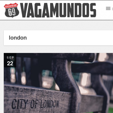
london
SEP
22