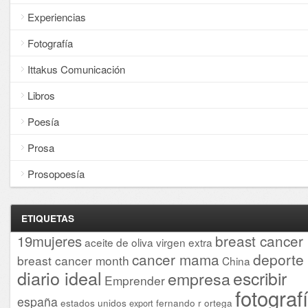
Experiencias
Fotografía
Ittakus Comunicación
Libros
Poesía
Prosa
Prosopoesía
ETIQUETAS
breast cancer
19mujeres
aceite de oliva virgen extra
cancer mama
deporte
breast cancer month
China
diario ideal
escribir
empresa
Emprender
fotograf
españa
estados unidos
fernando r ortega
export