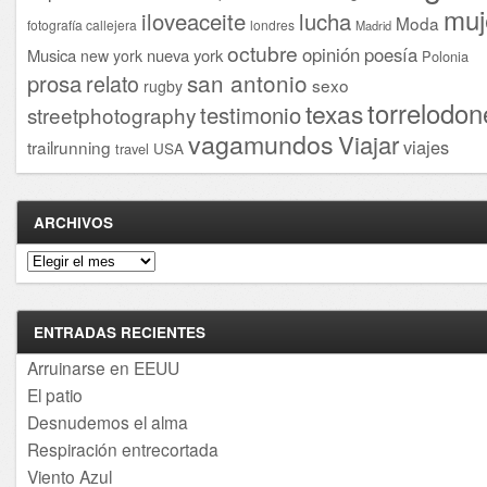
muj
iloveaceite
lucha
Moda
fotografía callejera
londres
Madrid
octubre
opinión
poesía
Musica
nueva york
new york
Polonia
san antonio
prosa
relato
sexo
rugby
torrelodon
texas
testimonio
streetphotography
vagamundos
Viajar
viajes
trailrunning
USA
travel
ARCHIVOS
Archivos
ENTRADAS RECIENTES
Arruinarse en EEUU
El patio
Desnudemos el alma
Respiración entrecortada
Viento Azul