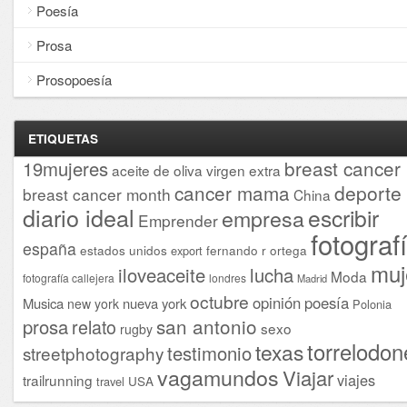
Poesía
Prosa
Prosopoesía
ETIQUETAS
breast cancer
19mujeres
aceite de oliva virgen extra
cancer mama
deporte
breast cancer month
China
diario ideal
escribir
empresa
Emprender
fotograf
españa
estados unidos
fernando r ortega
export
muj
iloveaceite
lucha
Moda
fotografía callejera
londres
Madrid
octubre
opinión
poesía
Musica
nueva york
new york
Polonia
san antonio
prosa
relato
sexo
rugby
torrelodon
texas
testimonio
streetphotography
vagamundos
Viajar
viajes
trailrunning
USA
travel