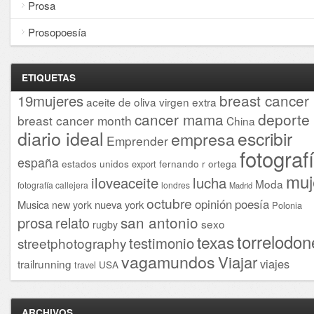
Prosa
Prosopoesía
ETIQUETAS
breast cancer
19mujeres
aceite de oliva virgen extra
cancer mama
deporte
breast cancer month
China
diario ideal
escribir
empresa
Emprender
fotograf
españa
estados unidos
fernando r ortega
export
muj
iloveaceite
lucha
Moda
fotografía callejera
londres
Madrid
octubre
opinión
poesía
Musica
nueva york
new york
Polonia
san antonio
prosa
relato
sexo
rugby
torrelodon
texas
testimonio
streetphotography
vagamundos
Viajar
viajes
trailrunning
USA
travel
ARCHIVOS