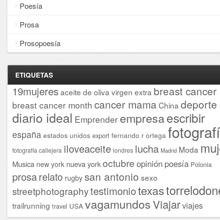
Poesía
Prosa
Prosopoesía
ETIQUETAS
breast cancer
19mujeres
aceite de oliva virgen extra
cancer mama
deporte
breast cancer month
China
diario ideal
escribir
empresa
Emprender
fotograf
españa
estados unidos
fernando r ortega
export
muj
iloveaceite
lucha
Moda
fotografía callejera
londres
Madrid
octubre
opinión
poesía
Musica
nueva york
new york
Polonia
san antonio
prosa
relato
sexo
rugby
torrelodon
texas
testimonio
streetphotography
vagamundos
Viajar
viajes
trailrunning
USA
travel