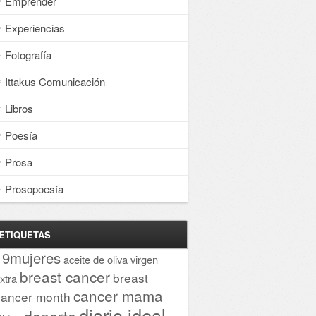
Emprender
Experiencias
Fotografía
Ittakus Comunicación
Libros
Poesía
Prosa
Prosopoesía
ETIQUETAS
19mujeres
aceite de oliva virgen
breast cancer
breast
xtra
cancer mama
cancer month
diario ideal
deporte