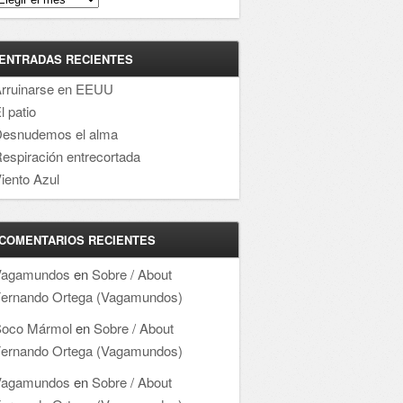
ENTRADAS RECIENTES
rruinarse en EEUU
l patio
esnudemos el alma
espiración entrecortada
iento Azul
COMENTARIOS RECIENTES
Vagamundos
en
Sobre / About
ernando Ortega (Vagamundos)
oco Mármol
en
Sobre / About
ernando Ortega (Vagamundos)
Vagamundos
en
Sobre / About