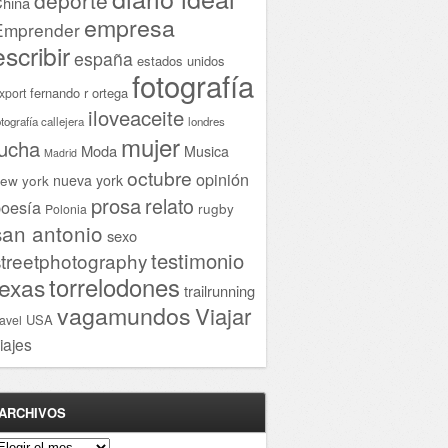
hina
empresa
Emprender
escribir
españa
estados unidos
fotografía
fernando r ortega
xport
iloveaceite
otografía callejera
londres
mujer
lucha
Moda
Musica
Madrid
octubre
opinión
ew york
nueva york
prosa
relato
oesía
rugby
Polonia
san antonio
sexo
testimonio
streetphotography
torrelodones
texas
trailrunning
vagamundos
Viajar
USA
ravel
iajes
ARCHIVOS
rchivos