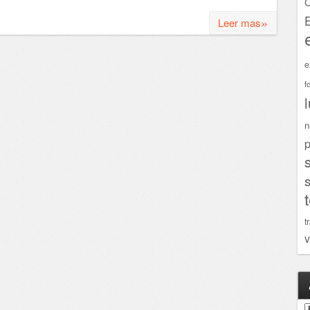
C
»
Leer mas
e
f
n
p
t
v
A