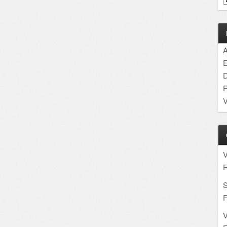
A
E
D
R
V
F
S
F