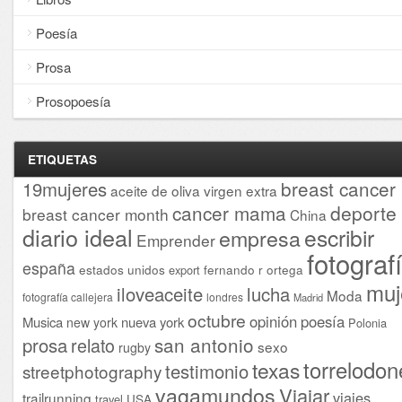
Poesía
Prosa
Prosopoesía
ETIQUETAS
breast cancer
19mujeres
aceite de oliva virgen extra
cancer mama
deporte
breast cancer month
China
diario ideal
escribir
empresa
Emprender
fotograf
españa
estados unidos
fernando r ortega
export
muj
iloveaceite
lucha
Moda
fotografía callejera
londres
Madrid
octubre
opinión
poesía
Musica
nueva york
new york
Polonia
san antonio
prosa
relato
sexo
rugby
torrelodon
texas
testimonio
streetphotography
vagamundos
Viajar
viajes
trailrunning
USA
travel