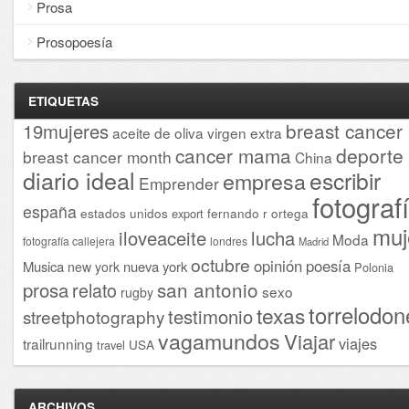
Prosa
Prosopoesía
ETIQUETAS
breast cancer
19mujeres
aceite de oliva virgen extra
cancer mama
deporte
breast cancer month
China
diario ideal
escribir
empresa
Emprender
fotograf
españa
estados unidos
fernando r ortega
export
muj
iloveaceite
lucha
Moda
fotografía callejera
londres
Madrid
octubre
opinión
poesía
Musica
nueva york
new york
Polonia
san antonio
prosa
relato
sexo
rugby
torrelodon
texas
testimonio
streetphotography
vagamundos
Viajar
viajes
trailrunning
USA
travel
ARCHIVOS