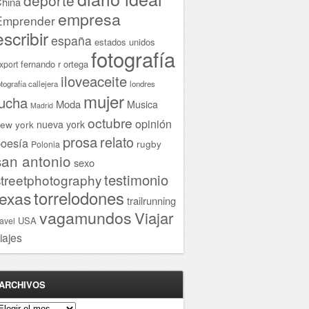
hina
empresa
Emprender
escribir
españa
estados unidos
fotografía
fernando r ortega
xport
iloveaceite
otografía callejera
londres
mujer
lucha
Moda
Musica
Madrid
octubre
opinión
ew york
nueva york
prosa
relato
oesía
rugby
Polonia
san antonio
sexo
testimonio
streetphotography
torrelodones
texas
trailrunning
vagamundos
Viajar
USA
ravel
iajes
ARCHIVOS
rchivos