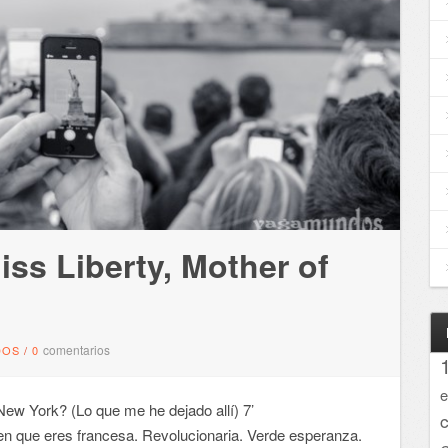
ss Liberty, Mother of
comentarios
DOS
/
0
e
ew York? (Lo que me he dejado allí) 7’
icen que eres francesa. Revolucionaria. Verde esperanza.