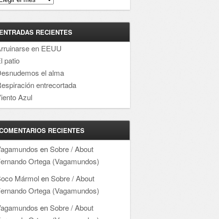
ENTRADAS RECIENTES
rruinarse en EEUU
l patio
esnudemos el alma
espiración entrecortada
iento Azul
COMENTARIOS RECIENTES
Vagamundos
en
Sobre / About
ernando Ortega (Vagamundos)
oco Mármol
en
Sobre / About
ernando Ortega (Vagamundos)
Vagamundos
en
Sobre / About