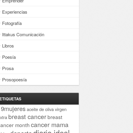
Emprender
Experiencias
Fotografía
Ittakus Comunicación
Libros
Poesía
Prosa
Prosopoesía
ETIQUETAS
19mujeres
aceite de oliva virgen
breast cancer
breast
xtra
cancer mama
cancer month
diario ideal
deporte