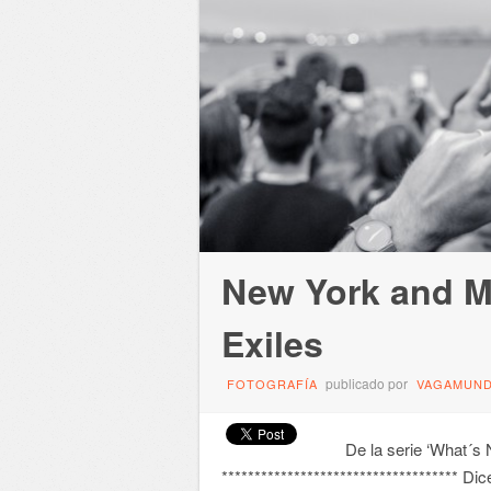
New York and Mi
Exiles
publicado por
FOTOGRAFÍA
VAGAMUN
De la serie ‘What´s N
************************************ D