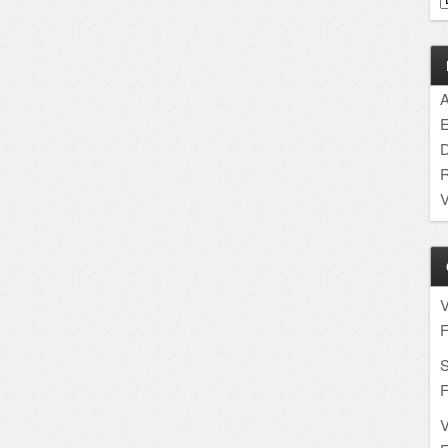
A
E
D
R
V
F
S
F