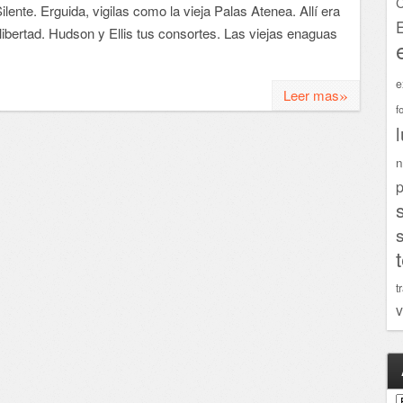
C
lente. Erguida, vigilas como la vieja Palas Atenea. Allí era
s libertad. Hudson y Ellis tus consortes. Las viejas enaguas
e
»
Leer mas
f
n
p
t
v
A