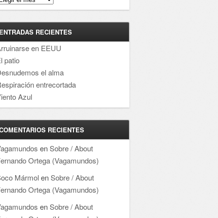
ENTRADAS RECIENTES
rruinarse en EEUU
l patio
esnudemos el alma
espiración entrecortada
iento Azul
COMENTARIOS RECIENTES
Vagamundos
en
Sobre / About
ernando Ortega (Vagamundos)
oco Mármol
en
Sobre / About
ernando Ortega (Vagamundos)
Vagamundos
en
Sobre / About