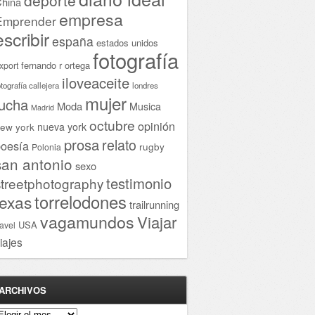
hina
empresa
Emprender
escribir
españa
estados unidos
fotografía
fernando r ortega
xport
iloveaceite
otografía callejera
londres
mujer
lucha
Moda
Musica
Madrid
octubre
opinión
ew york
nueva york
prosa
relato
oesía
rugby
Polonia
san antonio
sexo
testimonio
streetphotography
torrelodones
texas
trailrunning
vagamundos
Viajar
USA
ravel
iajes
ARCHIVOS
rchivos