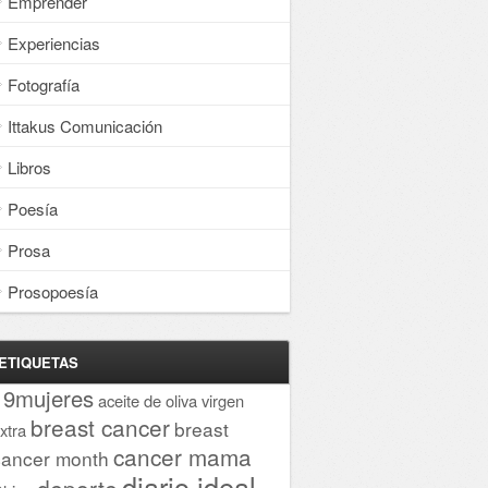
Emprender
Experiencias
Fotografía
Ittakus Comunicación
Libros
Poesía
Prosa
Prosopoesía
ETIQUETAS
19mujeres
aceite de oliva virgen
breast cancer
breast
xtra
cancer mama
cancer month
diario ideal
deporte