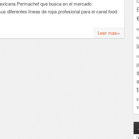
C
mexicana Permachef que busca en el mercado
s diferentes líneas de ropa profesional para el canal food
e
»
Leer mas
f
n
p
t
v
A