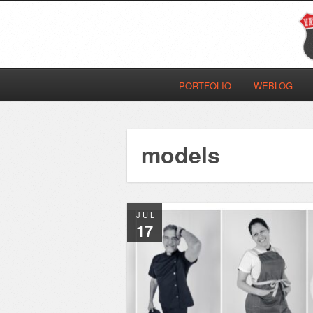
PORTFOLIO
WEBLOG
models
JUL
17