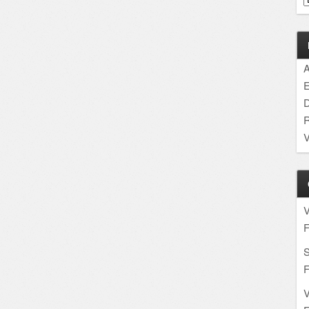
A
E
D
R
V
F
S
F