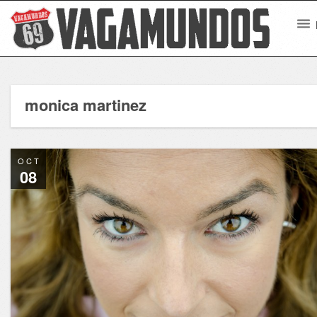
monica martinez
OCT
08