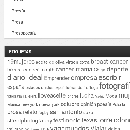
Poesía
Prosa
Prosopoesía
ETIQUETAS
breast cancer
19mujeres
aceite de oliva virgen extra
cancer mama
deporte
breast cancer month
China
diario ideal
escribir
empresa
Emprender
fotograf
españa
estados unidos
fernando r ortega
export
muj
iloveaceite
lucha
Moda
fotografía callejera
londres
Madrid
octubre
opinión
poesía
Musica
nueva york
new york
Polonia
san antonio
prosa
relato
sexo
rugby
torrelodon
texas
testimonio
streetphotography
vagamundos
Viajar
viajes
trailrunning
USA
travel