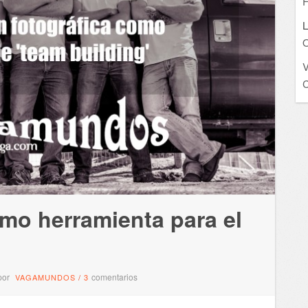
F
L
O
C
omo herramienta para el
por
comentarios
VAGAMUNDOS
/
3