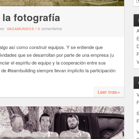
la fotografía
por
comentarios
VAGAMUNDOS
/
0
A
E
D
 algo así como construir equipos. Y se entiende que
R
ividades que se desarrollan por parte de una empresa (u
V
nciar el espíritu de equipo y la cooperación entre sus
e #teambuilding siempre llevan implícito la participación
»
Leer mas
F
S
F