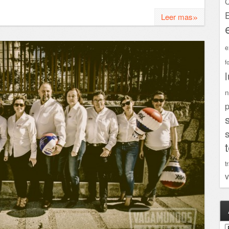
C
»
Leer mas
e
f
n
p
t
v
A