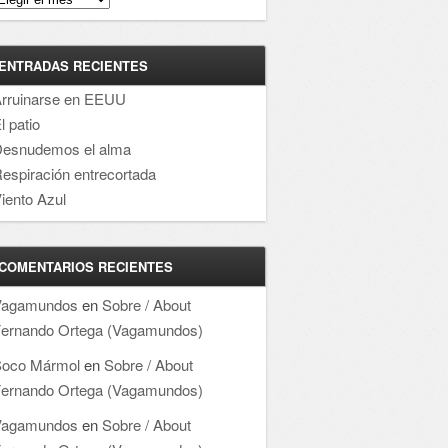
ENTRADAS RECIENTES
rruinarse en EEUU
l patio
esnudemos el alma
espiración entrecortada
iento Azul
COMENTARIOS RECIENTES
Vagamundos
en
Sobre / About
ernando Ortega (Vagamundos)
oco Mármol
en
Sobre / About
ernando Ortega (Vagamundos)
Vagamundos
en
Sobre / About