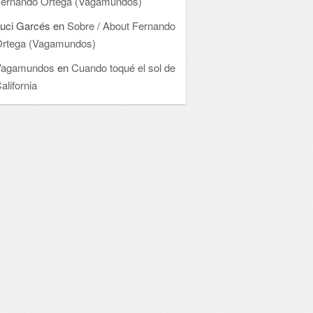
ernando Ortega (Vagamundos)
uci Garcés
en
Sobre / About Fernando
rtega (Vagamundos)
Vagamundos
en
Cuando toqué el sol de
alifornia