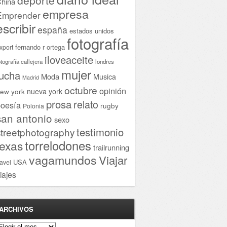
hina
empresa
Emprender
escribir
españa
estados unidos
fotografía
fernando r ortega
xport
iloveaceite
otografía callejera
londres
mujer
lucha
Moda
Musica
Madrid
octubre
opinión
ew york
nueva york
prosa
relato
oesía
rugby
Polonia
san antonio
sexo
testimonio
streetphotography
torrelodones
texas
trailrunning
vagamundos
Viajar
USA
ravel
iajes
ARCHIVOS
rchivos