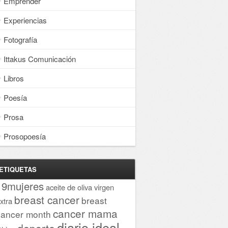
Emprender
Experiencias
Fotografía
Ittakus Comunicación
Libros
Poesía
Prosa
Prosopoesía
ETIQUETAS
19mujeres
aceite de oliva virgen
breast cancer
breast
xtra
cancer mama
cancer month
diario ideal
deporte