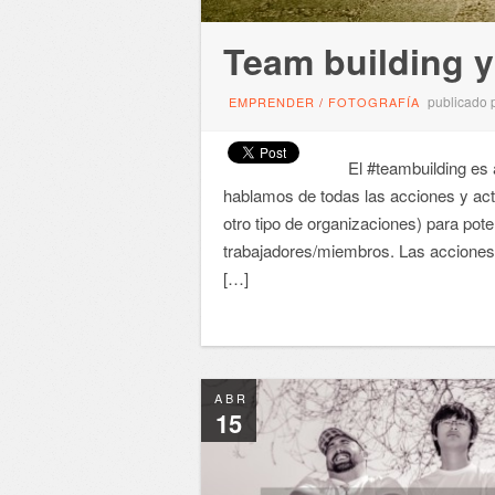
Team building y 
publicado 
EMPRENDER
/
FOTOGRAFÍA
El ‪#‎teambuilding‬ es
hablamos de todas las acciones y act
otro tipo de organizaciones) para pote
trabajadores/miembros. Las acciones d
[…]
ABR
15