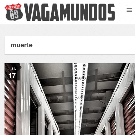
muerte
JUN
17