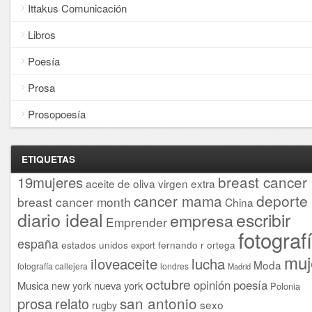
Ittakus Comunicación
Libros
Poesía
Prosa
Prosopoesía
ETIQUETAS
breast cancer
19mujeres
aceite de oliva virgen extra
cancer mama
deporte
breast cancer month
China
diario ideal
escribir
empresa
Emprender
fotograf
españa
estados unidos
fernando r ortega
export
muj
iloveaceite
lucha
Moda
fotografía callejera
londres
Madrid
octubre
opinión
poesía
Musica
nueva york
new york
Polonia
san antonio
prosa
relato
sexo
rugby