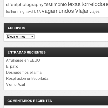
torrelodon
texas
testimonio
streetphotography
vagamundos
Viajar
viajes
trailrunning
USA
travel
ARCHIVOS
Archivos
ENTRADAS RECIENTES
Arruinarse en EEUU
El patio
Desnudemos el alma
Respiración entrecortada
Viento Azul
COMENTARIOS RECIENTES