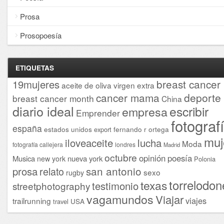
Prosa
Prosopoesía
ETIQUETAS
breast cancer
19mujeres
aceite de oliva virgen extra
cancer mama
deporte
breast cancer month
China
diario ideal
escribir
empresa
Emprender
fotograf
españa
estados unidos
fernando r ortega
export
muj
iloveaceite
lucha
Moda
fotografía callejera
londres
Madrid
octubre
opinión
poesía
Musica
nueva york
new york
Polonia
san antonio
prosa
relato
sexo
rugby
torrelodon
texas
testimonio
streetphotography
vagamundos
Viajar
viajes
trailrunning
USA
travel