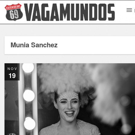
Munia Sanchez
NOV
19