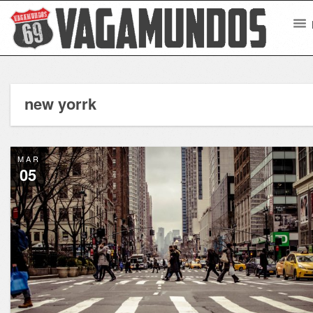
new yorrk
MAR
05