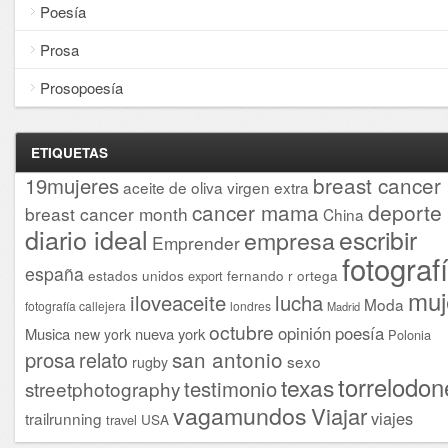
Poesía
Prosa
Prosopoesía
ETIQUETAS
breast cancer
19mujeres
aceite de oliva virgen extra
cancer mama
deporte
breast cancer month
China
diario ideal
escribir
empresa
Emprender
fotograf
españa
estados unidos
fernando r ortega
export
muj
iloveaceite
lucha
Moda
fotografía callejera
londres
Madrid
octubre
opinión
poesía
Musica
nueva york
new york
Polonia
san antonio
prosa
relato
sexo
rugby
torrelodon
texas
testimonio
streetphotography
vagamundos
Viajar
viajes
trailrunning
USA
travel