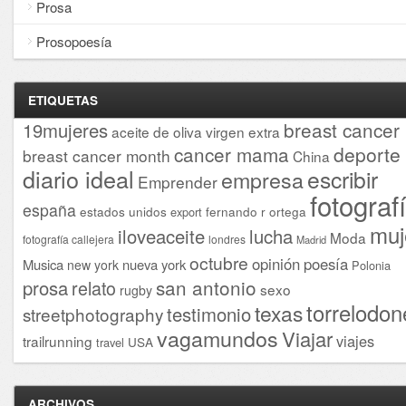
Prosa
Prosopoesía
ETIQUETAS
breast cancer
19mujeres
aceite de oliva virgen extra
cancer mama
deporte
breast cancer month
China
diario ideal
escribir
empresa
Emprender
fotograf
españa
estados unidos
fernando r ortega
export
muj
iloveaceite
lucha
Moda
fotografía callejera
londres
Madrid
octubre
opinión
poesía
Musica
nueva york
new york
Polonia
san antonio
prosa
relato
sexo
rugby
torrelodon
texas
testimonio
streetphotography
vagamundos
Viajar
viajes
trailrunning
USA
travel
ARCHIVOS