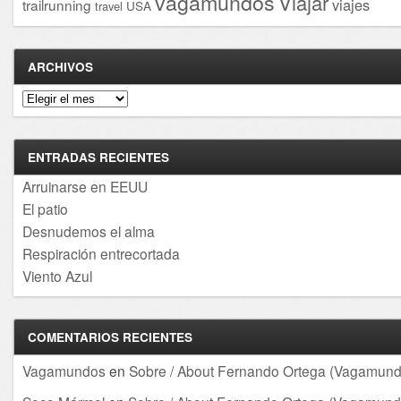
vagamundos
Viajar
viajes
trailrunning
USA
travel
ARCHIVOS
Archivos
ENTRADAS RECIENTES
Arruinarse en EEUU
El patio
Desnudemos el alma
Respiración entrecortada
Viento Azul
COMENTARIOS RECIENTES
Vagamundos
en
Sobre / About Fernando Ortega (Vagamund