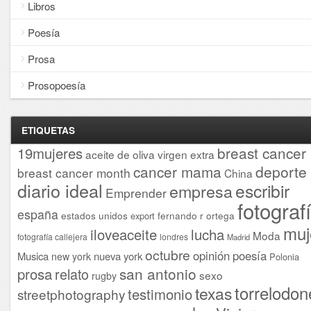
Libros
Poesía
Prosa
Prosopoesía
ETIQUETAS
breast cancer
19mujeres
aceite de oliva virgen extra
cancer mama
deporte
breast cancer month
China
diario ideal
escribir
empresa
Emprender
fotograf
españa
estados unidos
fernando r ortega
export
muj
iloveaceite
lucha
Moda
fotografía callejera
londres
Madrid
octubre
opinión
poesía
Musica
nueva york
new york
Polonia
san antonio
prosa
relato
sexo
rugby
torrelodon
texas
testimonio
streetphotography