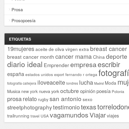
Prosa
Prosopoesía
ETIQUETAS
breast cancer
19mujeres
aceite de oliva virgen extra
cancer mama
deporte
breast cancer month
China
diario ideal
escribir
empresa
Emprender
fotograf
españa
estados unidos
fernando r ortega
export
muj
iloveaceite
lucha
Moda
fotografía callejera
londres
Madrid
octubre
opinión
poesía
Musica
nueva york
new york
Polonia
san antonio
prosa
relato
sexo
rugby
torrelodon
texas
testimonio
streetphotography
vagamundos
Viajar
viajes
trailrunning
USA
travel