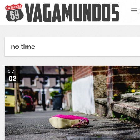
no time
OCT
02