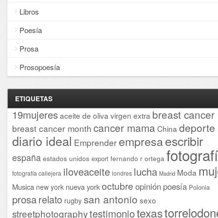
Libros
Poesía
Prosa
Prosopoesía
ETIQUETAS
breast cancer
19mujeres
aceite de oliva virgen extra
cancer mama
deporte
breast cancer month
China
diario ideal
escribir
empresa
Emprender
fotograf
españa
estados unidos
fernando r ortega
export
muj
iloveaceite
lucha
Moda
fotografía callejera
londres
Madrid
octubre
opinión
poesía
Musica
nueva york
new york
Polonia
san antonio
prosa
relato
sexo
rugby
torrelodon
texas
testimonio
streetphotography