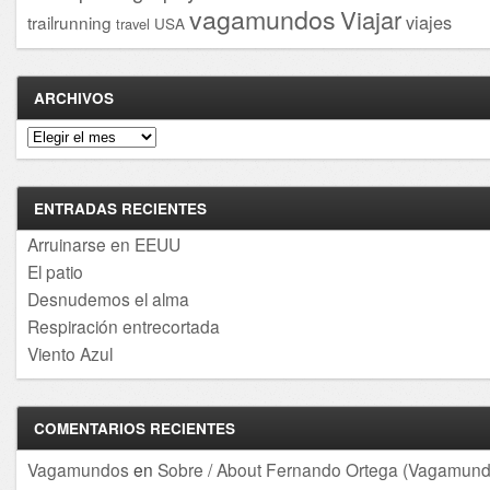
vagamundos
Viajar
viajes
trailrunning
USA
travel
ARCHIVOS
Archivos
ENTRADAS RECIENTES
Arruinarse en EEUU
El patio
Desnudemos el alma
Respiración entrecortada
Viento Azul
COMENTARIOS RECIENTES
Vagamundos
en
Sobre / About Fernando Ortega (Vagamund