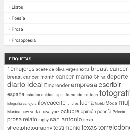
Libros
Poesía
Prosa
Prosopoesía
ETIQUETAS
breast cancer
19mujeres
aceite de oliva virgen extra
cancer mama
deporte
breast cancer month
China
diario ideal
escribir
empresa
Emprender
fotograf
españa
estados unidos
fernando r ortega
export
muj
iloveaceite
lucha
Moda
fotografía callejera
londres
Madrid
octubre
opinión
poesía
Musica
nueva york
new york
Polonia
san antonio
prosa
relato
sexo
rugby
torrelodon
texas
testimonio
streetphotography