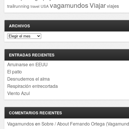
vagamundos
Viajar
viajes
trailrunning
USA
travel
ARCHIVOS
Archivos
ENTRADAS RECIENTES
Arruinarse en EEUU
El patio
Desnudemos el alma
Respiración entrecortada
Viento Azul
COMENTARIOS RECIENTES
Vagamundos
en
Sobre / About Fernando Ortega (Vagamund