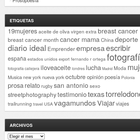
Prosopoesía
ETIQUETAS
breast cancer
19mujeres
aceite de oliva virgen extra
cancer mama
deporte
breast cancer month
China
diario ideal
escribir
empresa
Emprender
fotograf
españa
estados unidos
fernando r ortega
export
muj
iloveaceite
lucha
Moda
fotografía callejera
londres
Madrid
octubre
opinión
poesía
Musica
nueva york
new york
Polonia
san antonio
prosa
relato
sexo
rugby
torrelodon
texas
testimonio
streetphotography
vagamundos
Viajar
viajes
trailrunning
USA
travel
ARCHIVOS
Archivos