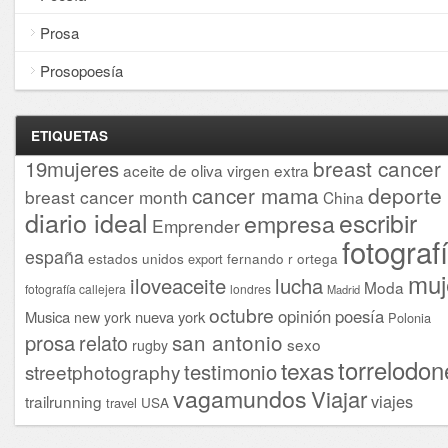
Prosa
Prosopoesía
ETIQUETAS
breast cancer
19mujeres
aceite de oliva virgen extra
cancer mama
deporte
breast cancer month
China
diario ideal
escribir
empresa
Emprender
fotograf
españa
estados unidos
fernando r ortega
export
muj
iloveaceite
lucha
Moda
fotografía callejera
londres
Madrid
octubre
opinión
poesía
Musica
nueva york
new york
Polonia
san antonio
prosa
relato
sexo
rugby
torrelodon
texas
testimonio
streetphotography
vagamundos
Viajar
viajes
trailrunning
USA
travel