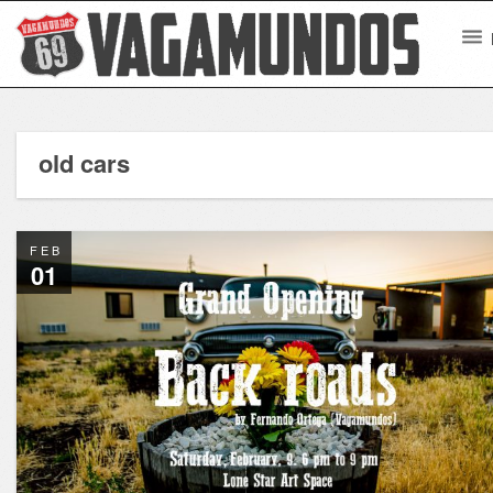
old cars
FEB
01