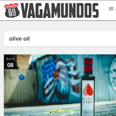
olive oil
NOV
08