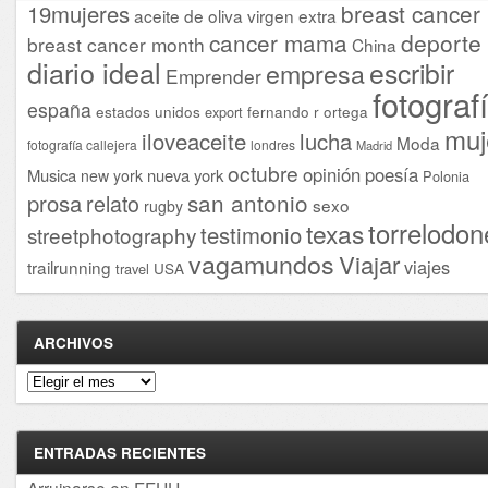
breast cancer
19mujeres
aceite de oliva virgen extra
cancer mama
deporte
breast cancer month
China
diario ideal
escribir
empresa
Emprender
fotograf
españa
estados unidos
fernando r ortega
export
muj
iloveaceite
lucha
Moda
fotografía callejera
londres
Madrid
octubre
opinión
poesía
Musica
nueva york
new york
Polonia
san antonio
prosa
relato
sexo
rugby
torrelodon
texas
testimonio
streetphotography
vagamundos
Viajar
viajes
trailrunning
USA
travel
ARCHIVOS
Archivos
ENTRADAS RECIENTES