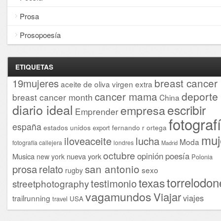
Prosa
Prosopoesía
ETIQUETAS
breast cancer
19mujeres
aceite de oliva virgen extra
cancer mama
deporte
breast cancer month
China
diario ideal
escribir
empresa
Emprender
fotograf
españa
estados unidos
fernando r ortega
export
muj
iloveaceite
lucha
Moda
fotografía callejera
londres
Madrid
octubre
opinión
poesía
Musica
nueva york
new york
Polonia
san antonio
prosa
relato
sexo
rugby
torrelodon
texas
testimonio
streetphotography
vagamundos
Viajar
viajes
trailrunning
USA
travel