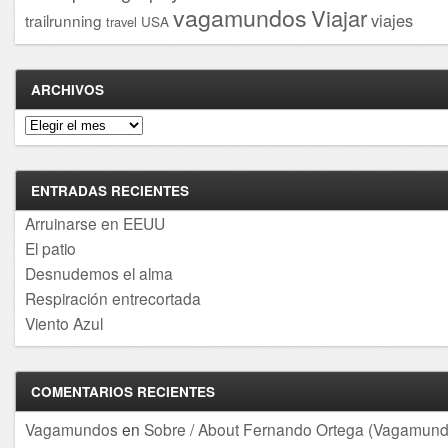
vagamundos
Viajar
viajes
trailrunning
USA
travel
ARCHIVOS
Archivos
ENTRADAS RECIENTES
Arruinarse en EEUU
El patio
Desnudemos el alma
Respiración entrecortada
Viento Azul
COMENTARIOS RECIENTES
Vagamundos
en
Sobre / About Fernando Ortega (Vagamund