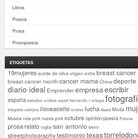
Libros
Poesía
Prosa
Prosopoesía
ETIQUETAS
breast cancer
19mujeres
aceite de oliva virgen extra
cancer mama
deporte
breast cancer month
China
diario ideal
escribir
empresa
Emprender
fotograf
españa
estados unidos
fernando r ortega
export
muj
iloveaceite
lucha
Moda
fotografía callejera
londres
Madrid
octubre
opinión
poesía
Musica
nueva york
new york
Polonia
san antonio
prosa
relato
sexo
rugby
torrelodon
texas
testimonio
streetphotography