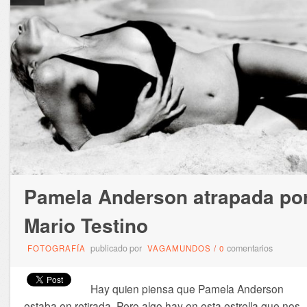
Pamela Anderson atrapada po
Mario Testino
publicado por
comentarios
FOTOGRAFÍA
VAGAMUNDOS
/
0
Hay quien piensa que Pamela Anderson
estaba en retirada. Pero algo hay en esta estrella que nos