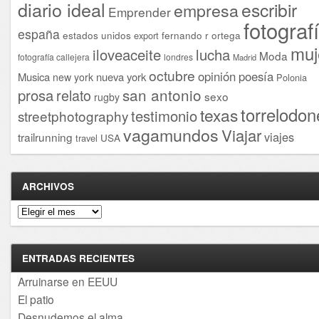
diario ideal
escribir
empresa
Emprender
fotograf
españa
estados unidos
fernando r ortega
export
muj
iloveaceite
lucha
Moda
fotografía callejera
londres
Madrid
octubre
opinión
poesía
Musica
nueva york
new york
Polonia
san antonio
prosa
relato
sexo
rugby
torrelodon
texas
testimonio
streetphotography
vagamundos
Viajar
viajes
trailrunning
USA
travel
ARCHIVOS
Archivos
ENTRADAS RECIENTES
Arruinarse en EEUU
El patio
Desnudemos el alma