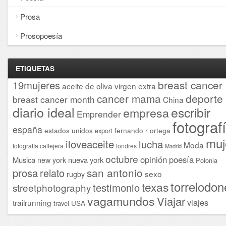
Prosa
Prosopoesía
ETIQUETAS
breast cancer
19mujeres
aceite de oliva virgen extra
cancer mama
deporte
breast cancer month
China
diario ideal
escribir
empresa
Emprender
fotograf
españa
estados unidos
fernando r ortega
export
muj
iloveaceite
lucha
Moda
fotografía callejera
londres
Madrid
octubre
opinión
poesía
Musica
nueva york
new york
Polonia
san antonio
prosa
relato
sexo
rugby
torrelodon
texas
testimonio
streetphotography
vagamundos
Viajar
viajes
trailrunning
USA
travel