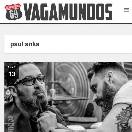
paul anka
AGO
13