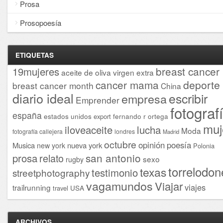
Prosa
Prosopoesía
ETIQUETAS
breast cancer
19mujeres
aceite de oliva virgen extra
cancer mama
deporte
breast cancer month
China
diario ideal
escribir
empresa
Emprender
fotograf
españa
estados unidos
fernando r ortega
export
muj
iloveaceite
lucha
Moda
fotografía callejera
londres
Madrid
octubre
opinión
poesía
Musica
nueva york
new york
Polonia
san antonio
prosa
relato
sexo
rugby
torrelodon
texas
testimonio
streetphotography
vagamundos
Viajar
viajes
trailrunning
USA
travel
ARCHIVOS