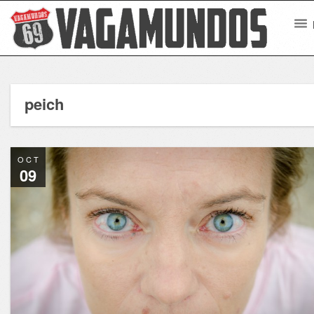
peich
OCT
09