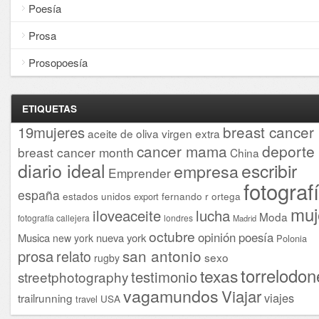
Poesía
Prosa
Prosopoesía
ETIQUETAS
breast cancer
19mujeres
aceite de oliva virgen extra
cancer mama
deporte
breast cancer month
China
diario ideal
escribir
empresa
Emprender
fotograf
españa
estados unidos
fernando r ortega
export
muj
iloveaceite
lucha
Moda
fotografía callejera
londres
Madrid
octubre
opinión
poesía
Musica
nueva york
new york
Polonia
san antonio
prosa
relato
sexo
rugby
torrelodon
texas
testimonio
streetphotography
vagamundos
Viajar
viajes
trailrunning
USA
travel