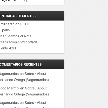
ENTRADAS RECIENTES
rruinarse en EEUU
l patio
esnudemos el alma
espiración entrecortada
iento Azul
COMENTARIOS RECIENTES
Vagamundos
en
Sobre / About
ernando Ortega (Vagamundos)
oco Mármol
en
Sobre / About
ernando Ortega (Vagamundos)
Vagamundos
en
Sobre / About