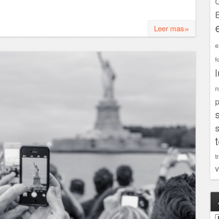
C
»
Leer mas
e
f
n
p
t
v
A