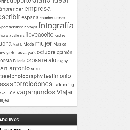
hina
empresa
Emprender
escribir
españa
estados unidos
fotografía
fernando r ortega
xport
iloveaceite
otografía callejera
londres
mujer
lucha
Moda
Musica
Madrid
octubre
opinión
ew york
nueva york
prosa
relato
oesía
rugby
Polonia
san antonio
sexo
testimonio
streetphotography
torrelodones
texas
trailrunning
vagamundos
Viajar
USA
ravel
iajes
ARCHIVOS
rchivos