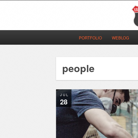
PORTFOLIO
WEBLOG
people
JUL
28