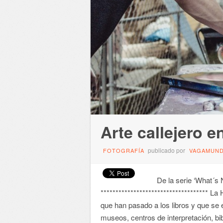
Arte callejero 
publicado por
FOTOGRAFÍA
VAGAMUN
De la serie ‘What´s N
************************************ L
que han pasado a los libros y que se e
museos, centros de interpretación, bib