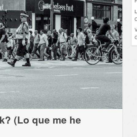
F
L
O
C
k? (Lo que me he