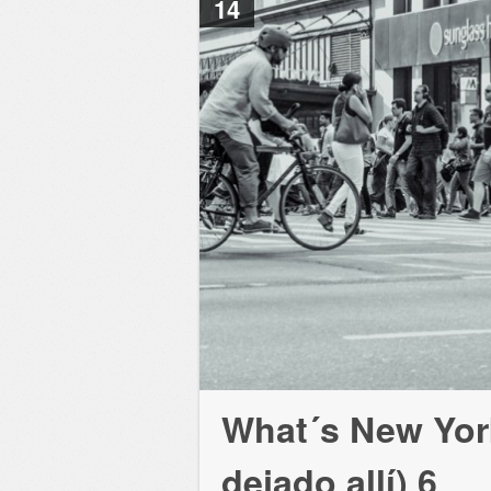
14
What´s New Yor
dejado allí) 6