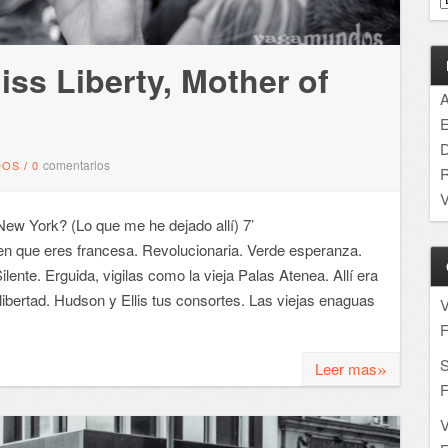
ss Liberty, Mother of
A
E
D
comentarios
DOS
/
0
R
V
ew York? (Lo que me he dejado allí) 7’
icen que eres francesa. Revolucionaria. Verde esperanza.
lente. Erguida, vigilas como la vieja Palas Atenea. Allí era
s libertad. Hudson y Ellis tus consortes. Las viejas enaguas
F
S
»
Leer mas
F