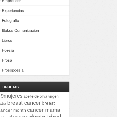
Emprender
Experiencias
Fotografía
Ittakus Comunicación
Libros
Poesía
Prosa
Prosopoesía
ETIQUETAS
19mujeres
aceite de oliva virgen
breast cancer
breast
xtra
cancer mama
cancer month
diario ideal
deporte