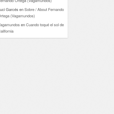
ernando Ortega (Vagamundos)
uci Garcés
en
Sobre / About Fernando
rtega (Vagamundos)
Vagamundos
en
Cuando toqué el sol de
alifornia