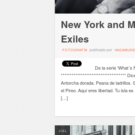
New York and Mi
Exiles
publicado por
FOTOGRAFÍA
VAGAMUN
De la serie ‘What´s N
************************************ D
Antorcha dorada. Peana de ladrillos. Si
el Pireo. Aquí eres libertad. Tu isla e
[…]
JUL