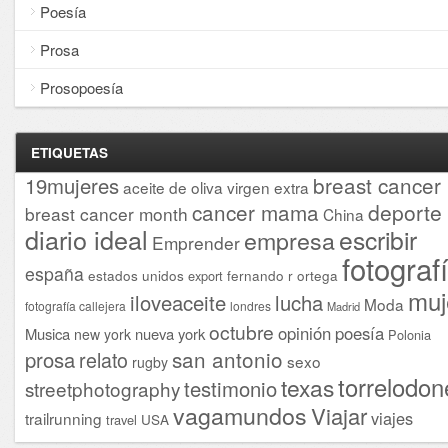
Poesía
Prosa
Prosopoesía
ETIQUETAS
breast cancer
19mujeres
aceite de oliva virgen extra
cancer mama
deporte
breast cancer month
China
diario ideal
escribir
empresa
Emprender
fotograf
españa
estados unidos
fernando r ortega
export
muj
iloveaceite
lucha
Moda
fotografía callejera
londres
Madrid
octubre
opinión
poesía
Musica
nueva york
new york
Polonia
san antonio
prosa
relato
sexo
rugby
torrelodon
texas
testimonio
streetphotography
vagamundos
Viajar
viajes
trailrunning
USA
travel