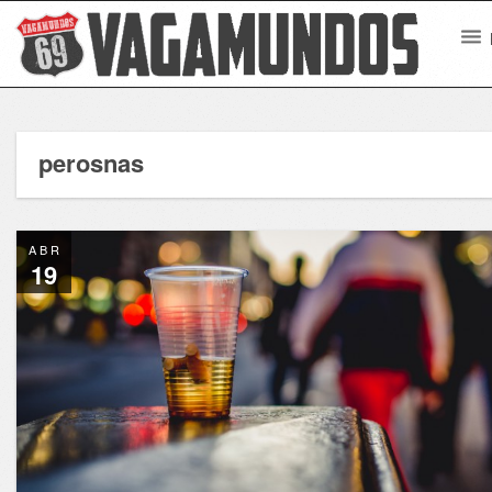
perosnas
ABR
19