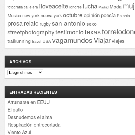
muj
iloveaceite
lucha
Moda
fotografía callejera
londres
Madrid
octubre
opinión
poesía
Musica
nueva york
new york
Polonia
san antonio
prosa
relato
sexo
rugby
torrelodon
texas
testimonio
streetphotography
vagamundos
Viajar
viajes
trailrunning
USA
travel
ARCHIVOS
Archivos
ENTRADAS RECIENTES
Arruinarse en EEUU
El patio
Desnudemos el alma
Respiración entrecortada
Viento Azul