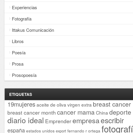
Experiencias
Fotografía
Ittakus Comunicación
Libros
Poesía
Prosa
Prosopoesía
ETIQUETAS
breast cancer
19mujeres
aceite de oliva virgen extra
cancer mama
deporte
breast cancer month
China
diario ideal
escribir
empresa
Emprender
fotograf
españa
estados unidos
fernando r ortega
export