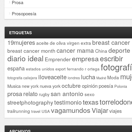
Prosa
Prosopoesía
ETIQUETAS
breast cancer
19mujeres
aceite de oliva virgen extra
cancer mama
deporte
breast cancer month
China
diario ideal
escribir
empresa
Emprender
fotograf
españa
estados unidos
fernando r ortega
export
muj
iloveaceite
lucha
Moda
fotografía callejera
londres
Madrid
octubre
opinión
poesía
Musica
nueva york
new york
Polonia
san antonio
prosa
relato
sexo
rugby
torrelodon
texas
testimonio
streetphotography
vagamundos
Viajar
viajes
trailrunning
USA
travel
ARCHIVOS