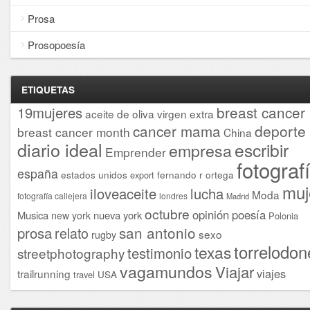
Prosa
Prosopoesía
ETIQUETAS
breast cancer
19mujeres
aceite de oliva virgen extra
cancer mama
deporte
breast cancer month
China
diario ideal
escribir
empresa
Emprender
fotograf
españa
estados unidos
fernando r ortega
export
muj
iloveaceite
lucha
Moda
fotografía callejera
londres
Madrid
octubre
opinión
poesía
Musica
nueva york
new york
Polonia
san antonio
prosa
relato
sexo
rugby
torrelodon
texas
testimonio
streetphotography
vagamundos
Viajar
viajes
trailrunning
USA
travel